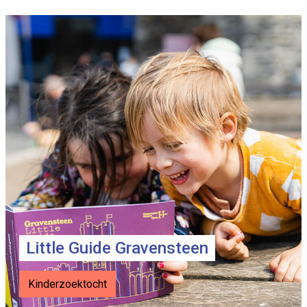
Info
page
teasers
Little Guide Gravensteen
Kinderzoektocht