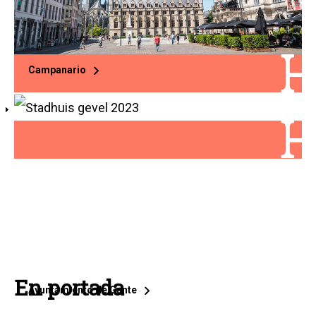
Campanario
En portada
Ayuntamiento de Gante