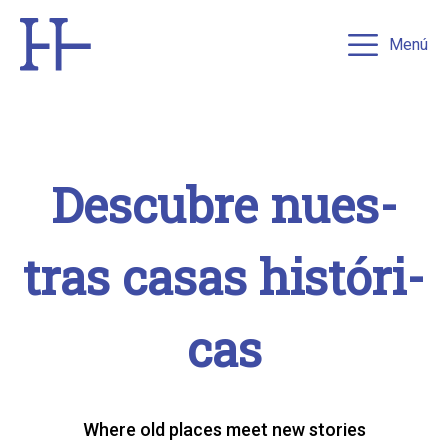
Menú
Des­cu­bre nues­
tras casas his­tó­ri­
cas
Where old places meet new stories