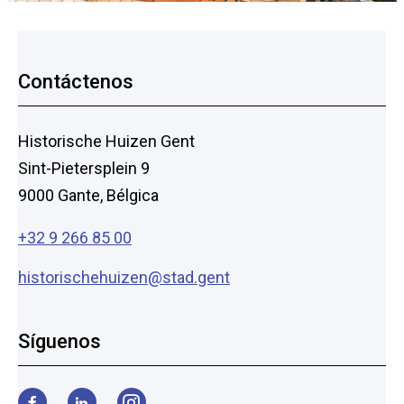
Pie
Contáctenos
de
Historische Huizen Gent
página
Sint-Pietersplein 9
9000 Gante, Bélgica
+32 9 266 85 00
historischehuizen@stad.gent
Síguenos