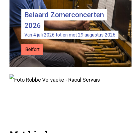
Beiaard Zomerconcerten
Expo Raoul Servais: lezingen
2026
door Robbe Vervaeke
Van 4 juli 2026 tot en met 29 augustus 2026
Van 1 oktober 2026 tot en met 5 november
Belfort
2026
Sint-Pietersabdij