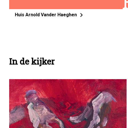
Huis Arnold Vander Haeghen
In de kijker
Info
pagina
teasers