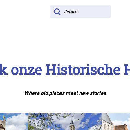
Zoeken
k onze His­to­ri­sche 
Where old places meet new stories
Historical