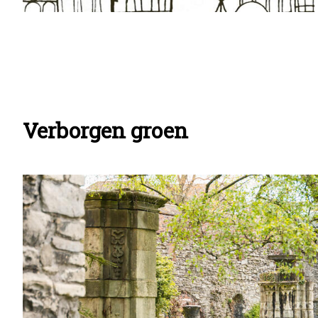
Verborgen groen
Info
pagina
teasers