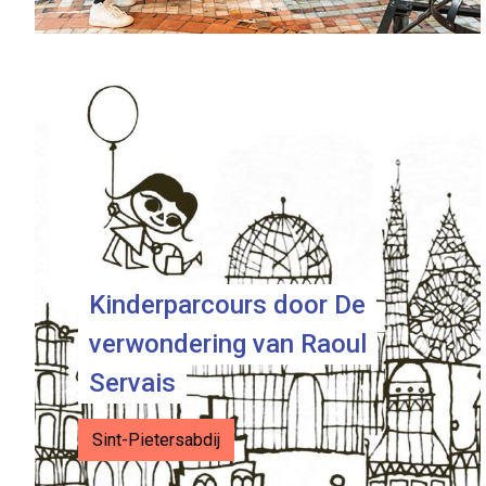
Kinderparcours door De
verwondering van Raoul
Servais
Sint-Pietersabdij