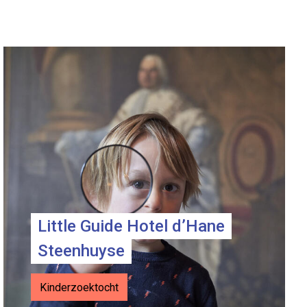
itt­le Gui­de Bel­fort
Li
Little Guide Hotel d’Hane
Steenhuyse
Kinderzoektocht