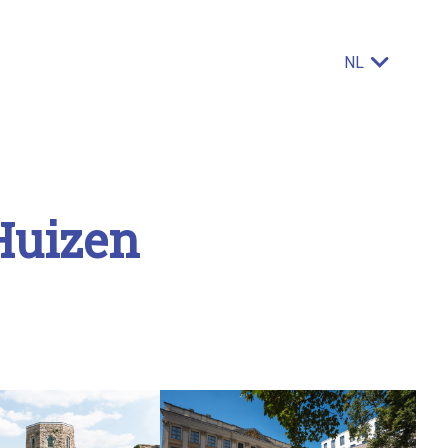
NL
Hui­zen