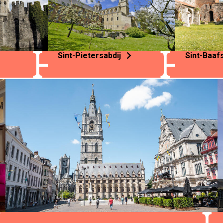
houses
teasers
Sint-Pietersabdij
Sint-Baafs