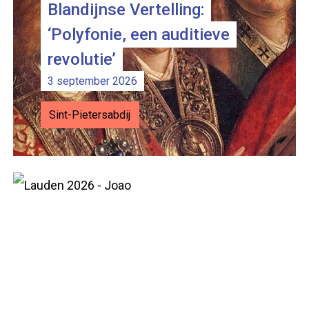
Blandijnse Vertelling:
‘Polyfonie, een auditieve
revolutie’
Lauden: klassieke concerten
3 september 2026
Van 31 mei 2026 tot en met 27 september
Sint-Pietersabdij
2026
Sint-Baafsabdij