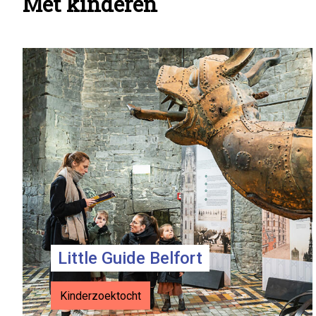
Met kinderen
Info
pagina
teasers
Little Guide Belfort
Kinderzoektocht