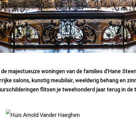
Hane Steen­huy­se
 de majestueuze woningen van de families d’Hane Stee
rijke salons, kunstig meubilair, weelderig behang en zi
urschilderingen flitsen je tweehonderd jaar terug in de ti
Instaprondleidingen
Stadspaleizen