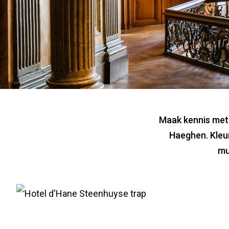
Hotel d'
Maak kennis met
Haeghen. Kleur
mu
Bezoek
Info
pagina