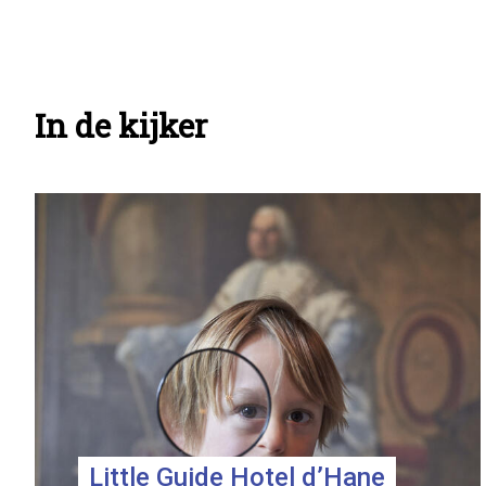
teasers
In de kijker
Info
pagina
teasers
Little Guide Hotel d’Hane