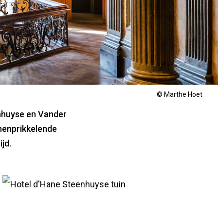
© Marthe Hoet
nhuyse en Vander
nnenprikkelende
jd.
Een oase van rust
Bezoek
In