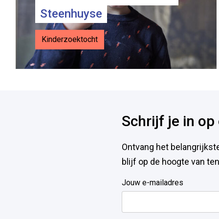
Steenhuyse
Kinderzoektocht
Voet
Schrijf je in o
Ontvang het belangrijkst
blijf op de hoogte van t
Jouw e-mailadres