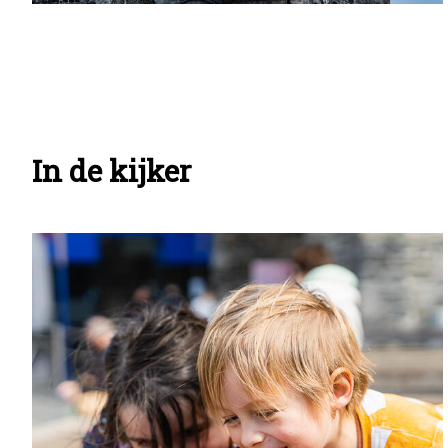
In de kijker
Info
pagina
teasers