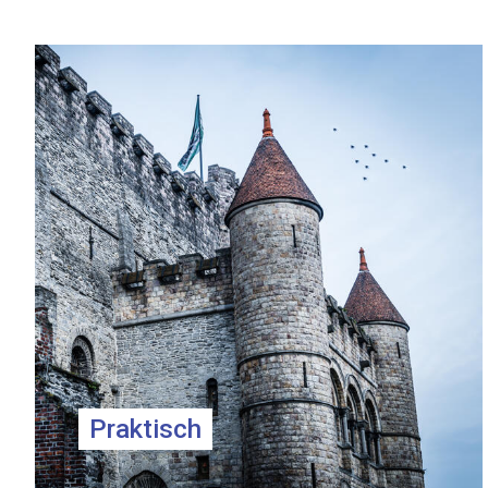
Info
pagina
teasers
Praktisch