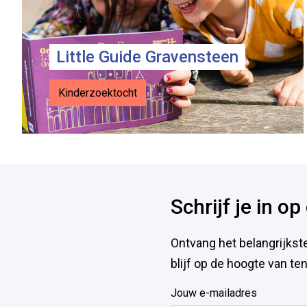
Little Guide Gravensteen
Kinderzoektocht
Voet
Schrijf je in o
Ontvang het belangrijkst
blijf op de hoogte van t
Jouw e-mailadres