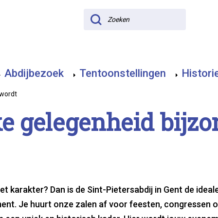
Zoeken
Abdijbezoek
Tentoonstellingen
Histori
 wordt
 gele­gen­heid bij­zo
t karakter? Dan is de Sint-Pietersabdij in Gent de ideal
ent. Je huurt onze zalen af voor feesten, congressen 