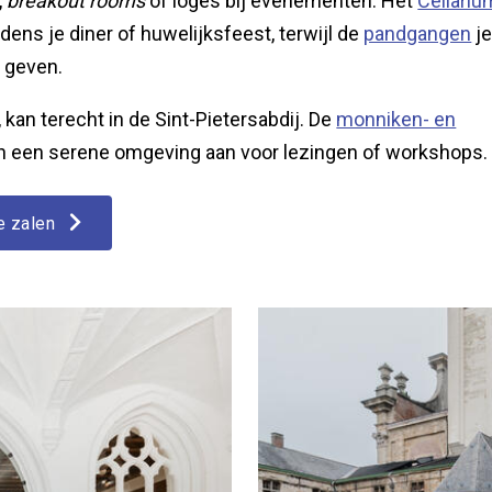
,
breakout rooms
of loges bij evenementen. Het
Cellariu
jdens je diner of huwelijksfeest, terwijl de
pandgangen
je
r geven.
, kan terecht in de Sint-Pietersabdij. De
monniken- en
 een serene omgeving aan voor lezingen of workshops.
e zalen