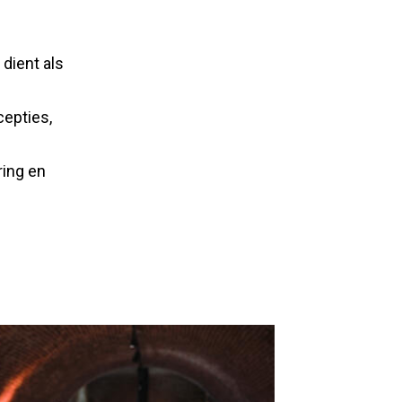
 dient als
cepties,
ring en