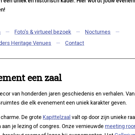
n een uniek en historisch kader. Hier wordt jouw evene
en!
ve
n
Foto's & virtueel bezoek
Nocturnes
ders Heritage Venues
Contact
ement een zaal
ecor van honderden jaren geschiedenis en verhalen. Van
uimtes die elk evenement een uniek karakter geven.
n charme. De grote
Kapittelzaal
valt op door zijn unieke ra
n aan je lezing of congres. Onze vernieuwde
meeting ro