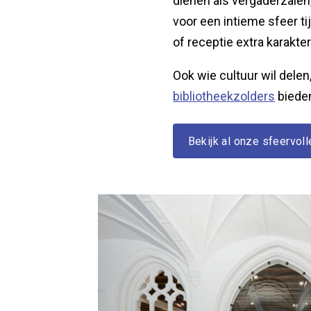
dienen als vergaderzalen
voor een intieme sfeer ti
of receptie extra karakte
Ook wie cultuur wil delen
bibliotheekzolders
bieden
Bekijk al onze sfeervoll