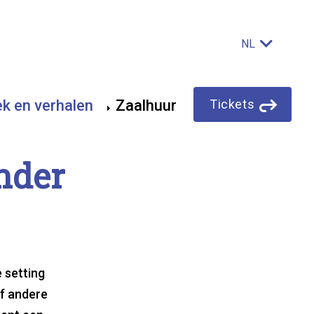
NL
Main
ek en verhalen
Zaalhuur
Tickets
navigation
n­der
e setting
of andere