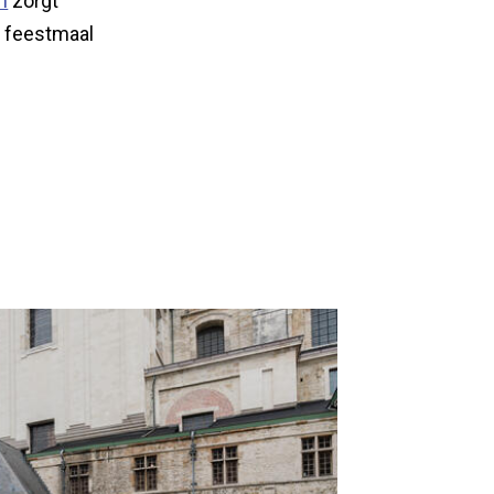
m
zorgt
 feestmaal