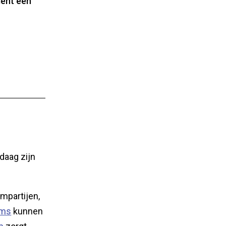
ment een
daag zijn
ampartijen,
oms
kunnen