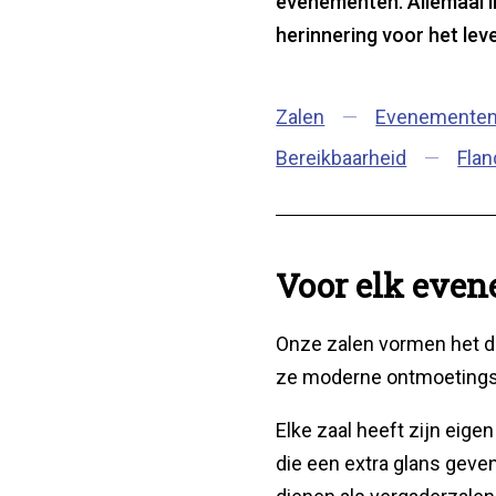
evenementen. Allemaal i
herinnering voor het lev
Inhoudsopga
Zalen
Evenemente
Bereikbaarheid
Flan
Voor elk even
Onze zalen vormen het d
ze moderne ontmoetingsr
Elke zaal heeft zijn eige
die een extra glans geve