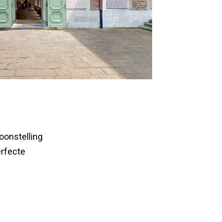
toonstelling
erfecte