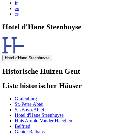
fr
en
es
Hotel d'Hane Steenhuyse
Hotel d'Hane Steenhuyse
Historische Huizen Gent
Liste historischer Häuser
Grafenburg
St.-Peter-Abtei
St.-Bavo-Abtei
Hotel d'Hane Steenhuyse
Huis Arnold Vander Haeghen
Belfried
Genter Rathaus