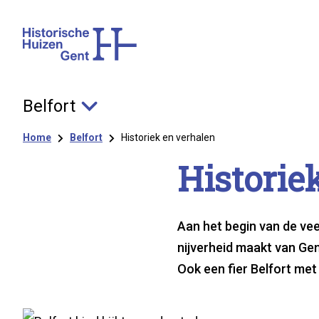
Belfort
Kruimelpad
Home
Belfort
Historiek en verhalen
His­to­rie
Aan het begin van de ve
nijverheid maakt van Gen
Ook een fier Belfort met
Het Belfort