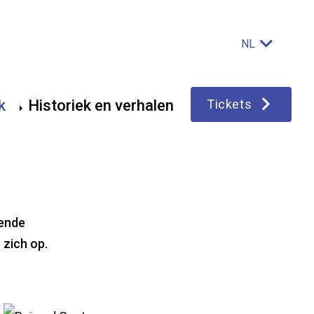
NL
Main
k
Historiek en verhalen
Tickets
navigation
kende
 zich op.
De beiaard