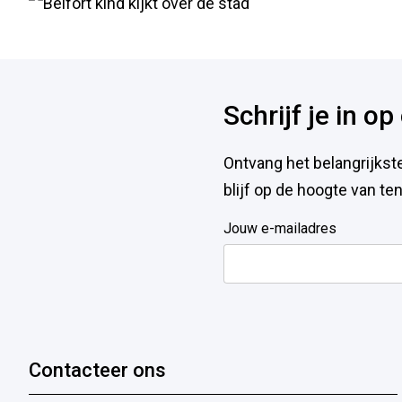
Info
pagina
teasers
Voet
Schrijf je in o
Ontvang het belangrijkst
blijf op de hoogte van t
Jouw e-mailadres
Contacteer ons