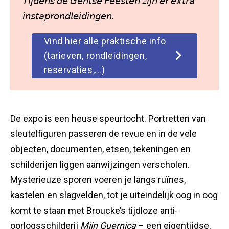
𝘛𝘪𝘫𝘥𝘦𝘯𝘴 𝘥𝘦 𝘎𝘦𝘯𝘵𝘴𝘦 𝘍𝘦𝘦𝘴𝘵𝘦𝘯 𝘻𝘪𝘫𝘯 𝘦𝘳 𝘦𝘹𝘵𝘳𝘢
𝘪𝘯𝘴𝘵𝘢𝘱𝘳𝘰𝘯𝘥𝘭𝘦𝘪𝘥𝘪𝘯𝘨𝘦𝘯.
Vind hier alle praktische info
(tarieven, rondleidingen,
reservaties,...)
De expo is een heuse speurtocht. Portretten van
sleutelfiguren passeren de revue en in de vele
objecten, documenten, etsen, tekeningen en
schilderijen liggen aanwijzingen verscholen.
Mysterieuze sporen voeren je langs ruïnes,
kastelen en slagvelden, tot je uiteindelijk oog in oog
komt te staan met Broucke’s tijdloze anti-
oorlogsschilderij
Mijn Guernica
– een eigentijdse,