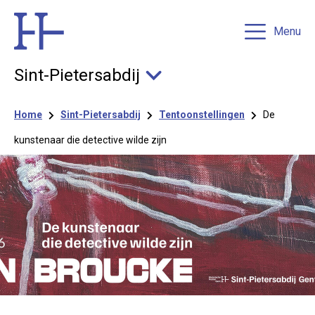
Menu
Sint-Pietersabdij
Kruimelpad
Home
Sint-Pietersabdij
Tentoonstellingen
De
kunstenaar die detective wilde zijn